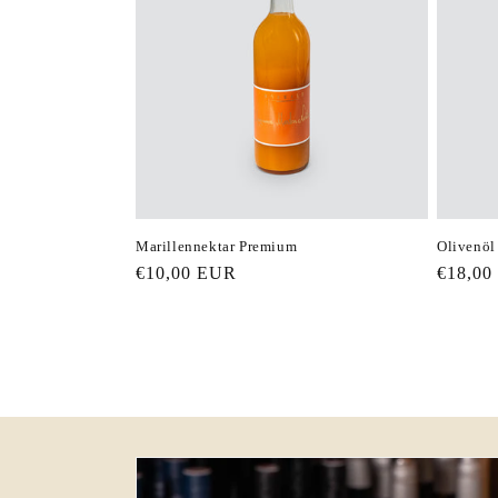
Marillennektar Premium
Olivenöl
Normaler
€10,00 EUR
Normal
€18,00
Preis
Preis