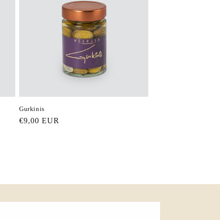
Gurkinis
Normaler
€9,00 EUR
Preis