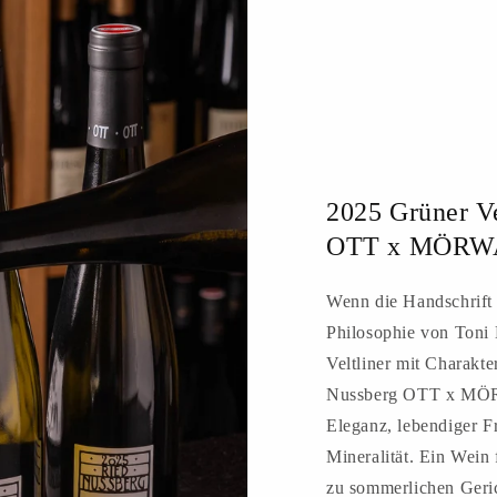
2025 Grüner Ve
OTT x MÖR
Wenn die Handschrift 
Philosophie von Toni M
Veltliner mit Charakte
Nussberg OTT x MÖR
Eleganz, lebendiger F
Mineralität. Ein Wein
zu sommerlichen Geric